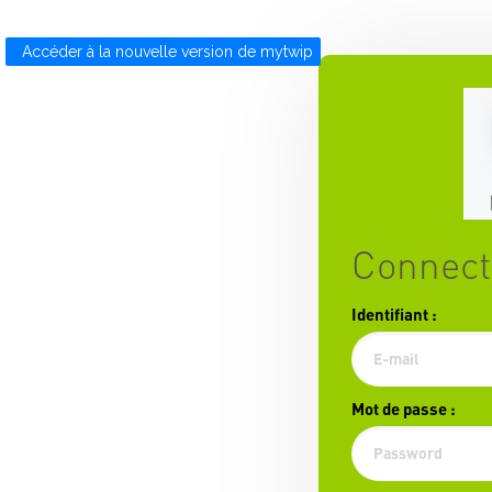
Accéder à la nouvelle version de mytwip
Connect
Identifiant
:
Mot de passe
: